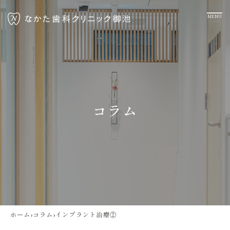
コラム
ホーム
›
コラム
›
インプラント治療②