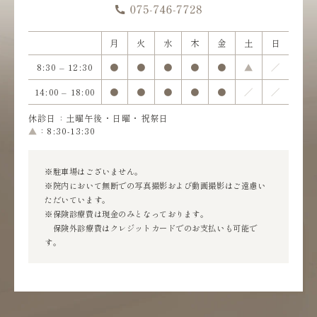
月
火
水
木
金
土
日
8:30 – 12:30
●
●
●
●
●
▲
／
14:00 – 18:00
●
●
●
●
●
／
／
休診日：土曜午後・日曜・祝祭日
▲
：8:30-13:30
※駐車場はございません。
※院内において無断での写真撮影および動画撮影はご遠慮い
ただいています。
※保険診療費は現金のみとなっております。
保険外診療費はクレジットカードでのお支払いも可能で
す。