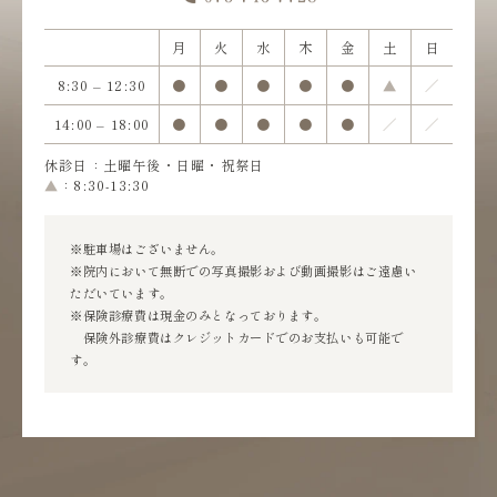
月
火
水
木
金
土
日
8:30 – 12:30
●
●
●
●
●
▲
／
14:00 – 18:00
●
●
●
●
●
／
／
休診日：土曜午後・日曜・祝祭日
▲
：8:30-13:30
※駐車場はございません。
※院内において無断での写真撮影および動画撮影はご遠慮い
ただいています。
※保険診療費は現金のみとなっております。
保険外診療費はクレジットカードでのお支払いも可能で
す。