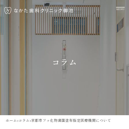
コラム
ホーム
›
コラム
›
京都市フッ化物歯面塗布指定医療機関について