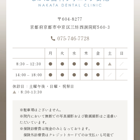
〒604-8277
京都府京都市中京区三坊西洞院町560-3
月
火
水
木
金
土
日
8:30 – 12:30
●
●
●
●
●
▲
／
14:00 – 18:00
●
●
●
●
●
／
／
休診日：土曜午後・日曜・祝祭日
▲
：8:30-13:30
※駐車場はございません。
※院内において無断での写真撮影および動画撮影はご遠慮い
ただいています。
※保険診療費は現金のみとなっております。
保険外診療費はクレジットカードでのお支払いも可能で